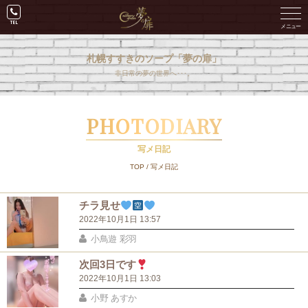
札幌すすきのソープ「夢の扉」
非日常の夢の世界へ･･･。
PHOTODIARY
写メ日記
TOP
/
写メ日記
チラ見せ
2022年10月1日 13:57
小鳥遊 彩羽
次回3日です
2022年10月1日 13:03
小野 あすか