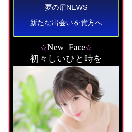
夢の扉NEWS
新たな出会いを貴方へ
New Face
☆
☆
初々しいひと時を