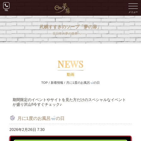
札幌すすきのソープ「夢の扉」
非日常の夢の世界へ･･･。
NEWS
動画
TOP
/
新着情報
/
月に1度のお風呂
の日
期間限定のイベントやサイトを見た方だけのスペシャルなイベント
が盛り沢山!!今すぐチェック♪
月に1度のお風呂
の日
2026年2月26日 7:30