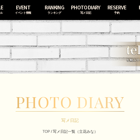
LE
EVENT
RANKING
PHOTO DIARY
RESERVE
ール
イベント情報
ランキング
写メ日記
予約
PHOTO DIARY
写メ日記
TOP
/ 写メ日記一覧（立花みな）