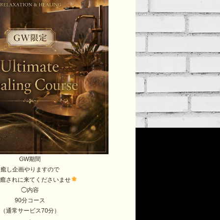
GW期間
癒し企画やりますので
体癒されに来てくださいませ
◯内容
90分コース
（通常サービス70分）