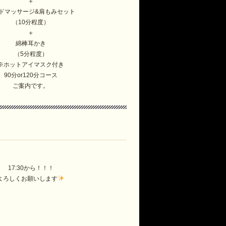
＋
ドマッサージ&肩もみセット
（10分程度）
＋
綿棒耳かき
（5分程度）
※ホットアイマスク付き
90分or120分コース
ご案内です。
17:30から！！！
よろしくお願いします