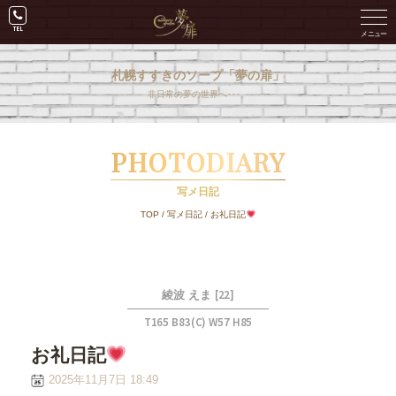
札幌すすきのソープ「夢の扉」
非日常の夢の世界へ･･･。
PHOTODIARY
写メ日記
TOP
/
写メ日記
/
お礼日記
[22]
綾波 えま
T165 B83(C) W57 H85
お礼日記
2025年11月7日 18:49