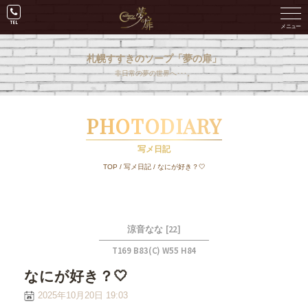
札幌すすきのソープ「夢の扉」
非日常の夢の世界へ･･･。
PHOTODIARY
写メ日記
TOP
/
写メ日記
/
なにが好き？🤍
[22]
涼音なな
T169 B83(C) W55 H84
なにが好き？🤍
2025年10月20日 19:03