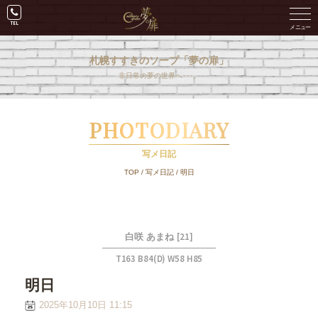
札幌すすきのソープ「夢の扉」
非日常の夢の世界へ･･･。
PHOTODIARY
写メ日記
TOP
/
写メ日記
/
明日
[21]
白咲 あまね
T163 B84(D) W58 H85
明日
2025年10月10日 11:15