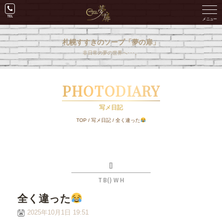
札幌すすきのソープ「夢の扉」
非日常の夢の世界へ･･･。
PHOTODIARY
写メ日記
TOP
/
写メ日記
/
全く違った
[]
T B() W H
全く違った
2025年10月1日 19:51