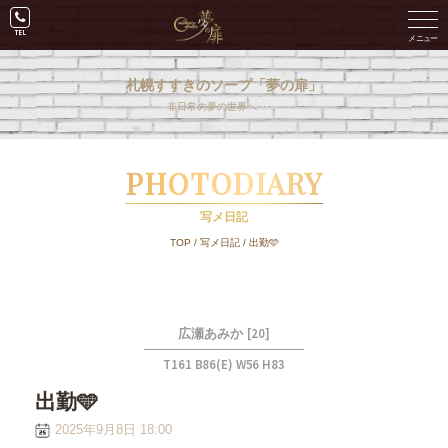
札幌すすきのソープ「夢の扉」
非日常の夢の世界へ･･･。
PHOTODIARY
写メ日記
TOP
/
写メ日記
/
出勤🩵
[20]
広瀬あみか
T161 B86(E) W56 H83
出勤🩵
2025年9月8日 18:00