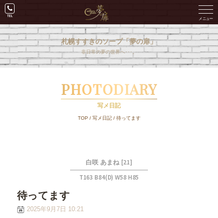
札幌すすきのソープ「夢の扉」
非日常の夢の世界へ･･･。
PHOTODIARY
写メ日記
TOP
/
写メ日記
/
待ってます
[21]
白咲 あまね
T163 B84(D) W58 H85
待ってます
2025年9月7日 10:21