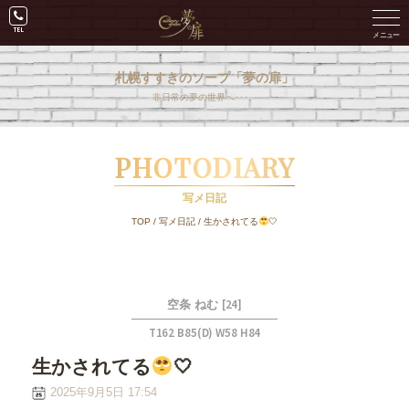
札幌すすきのソープ「夢の扉」
非日常の夢の世界へ･･･。
PHOTODIARY
写メ日記
TOP
/
写メ日記
/
生かされてる
🤍
[24]
空条 ねむ
T162 B85(D) W58 H84
生かされてる
🤍
2025年9月5日 17:54