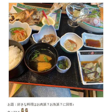
お題：好きな料理はお肉派？お魚派？に回答♪