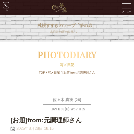
札幌すすきのソープ「夢の扉」
非日常の夢の世界へ･･･。
PHOTODIARY
写メ日記
TOP
/
写メ日記
/
[お題]from:元調理師さん
[28]
佐々木 真実
T169 B83(B) W57 H85
[お題]from:元調理師さん
2025年8月28日 18:15