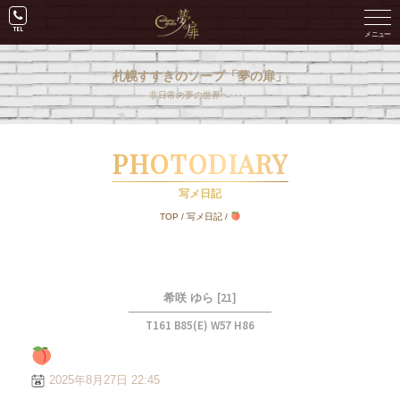
札幌すすきのソープ「夢の扉」
非日常の夢の世界へ･･･。
PHOTODIARY
写メ日記
TOP
/
写メ日記
/
[21]
希咲 ゆら
T161 B85(E) W57 H86
2025年8月27日 22:45