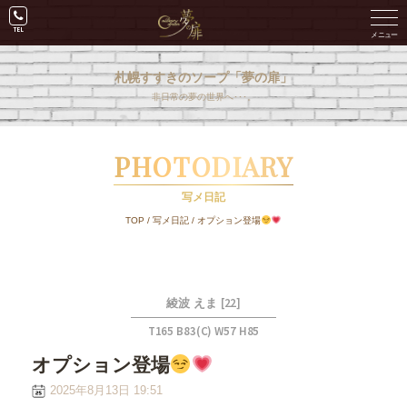
札幌すすきのソープ「夢の扉」
非日常の夢の世界へ･･･。
PHOTODIARY
写メ日記
TOP
/
写メ日記
/
オプション登場
[22]
綾波 えま
T165 B83(C) W57 H85
オプション登場
2025年8月13日 19:51