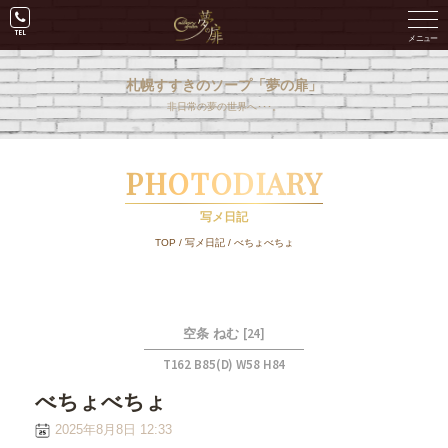
札幌すすきのソープ「夢の扉」
非日常の夢の世界へ･･･。
PHOTODIARY
写メ日記
TOP
/
写メ日記
/
べちょべちょ
[24]
空条 ねむ
T162 B85(D) W58 H84
べちょべちょ
2025年8月8日 12:33