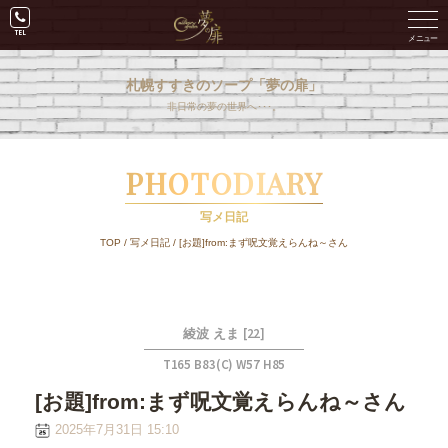
札幌すすきのソープ「夢の扉」
非日常の夢の世界へ･･･。
PHOTODIARY
写メ日記
TOP
/
写メ日記
/
[お題]from:まず呪文覚えらんね～さん
[22]
綾波 えま
T165 B83(C) W57 H85
[お題]from:まず呪文覚えらんね～さん
2025年7月31日 15:10