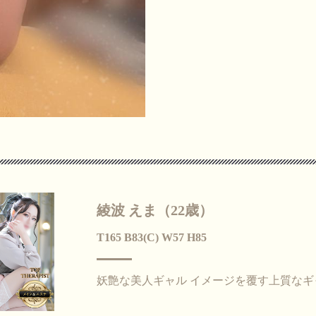
綾波 えま（22歳）
T165 B83(C) W57 H85
妖艶な美人ギャル イメージを覆す上質なギ