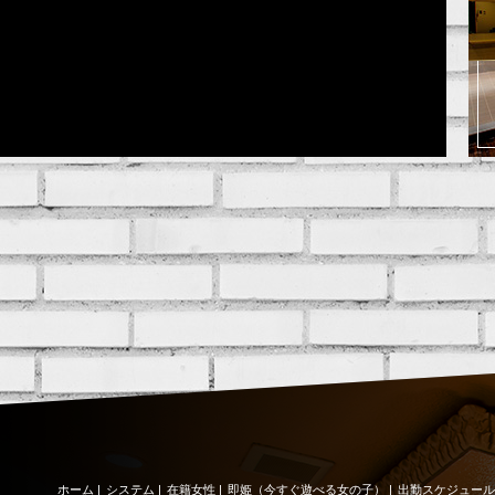
ホーム
|
システム
|
在籍女性
|
即姫（今すぐ遊べる女の子）
|
出勤スケジュール