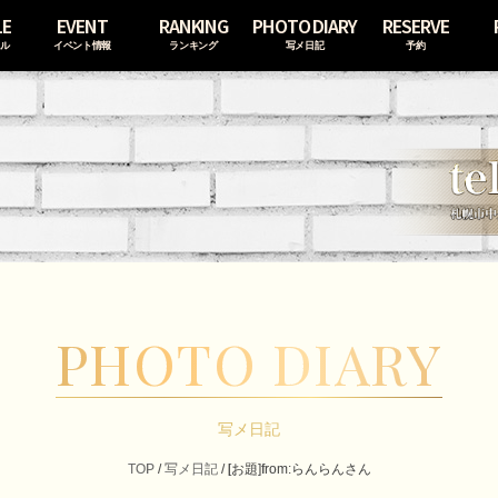
LE
EVENT
RANKING
PHOTO DIARY
RESERVE
ール
イベント情報
ランキング
写メ日記
予約
PHOTO DIARY
写メ日記
TOP
/
写メ日記
/
[お題]from:らんらんさん