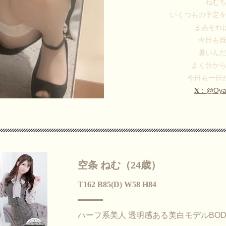
ねむ
いくつもの予定
まあそれ
今日も
暑いん
よく分か
今日も一日
𝐗：@Oya
空条 ねむ（24歳）
T162 B85(D) W58 H84
ハーフ系美人 透明感ある美白モデルBOD