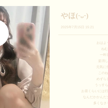
やほ(ᵕᴗᵕ)
2025年7月15日 15:21
おはよ
ね
一昨
姿消
元気に
この
めずら
うっす
お昼くらいには
なんだかかんだ
多くなさそう