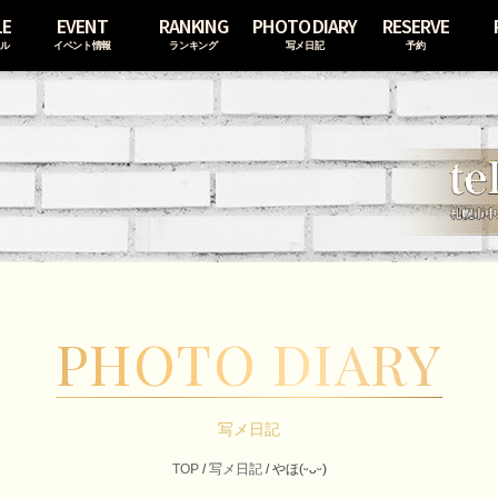
LE
EVENT
RANKING
PHOTO DIARY
RESERVE
ール
イベント情報
ランキング
写メ日記
予約
PHOTO DIARY
写メ日記
TOP
/
写メ日記
/
やほ(ᵕᴗᵕ)