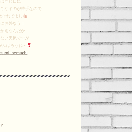
ちは同じ日に
をこなすのが苦手なので
はそれでよし
既にお外なう！
だか雨なんだか
らない天気ですが
がんばろうね～
sumi_nemuchi
Y