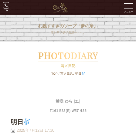
札幌すすきのソープ「夢の扉」
非日常の夢の世界へ･･･。
PHOTODIARY
写メ日記
TOP
/
写メ日記
/
明日
[21]
希咲 ゆら
T161 B85(E) W57 H86
明日
2025年7月12日 17:30