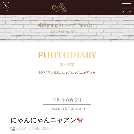
札幌すすきのソープ「夢の扉」
非日常の夢の世界へ･･･。
PHOTODIARY
写メ日記
TOP
/
写メ日記
/
にゃんにゃんニャアン
[21]
白川 小百合
T154 B81(C) W56 H83
にゃんにゃんニャアン
2025年7月9日 20:09