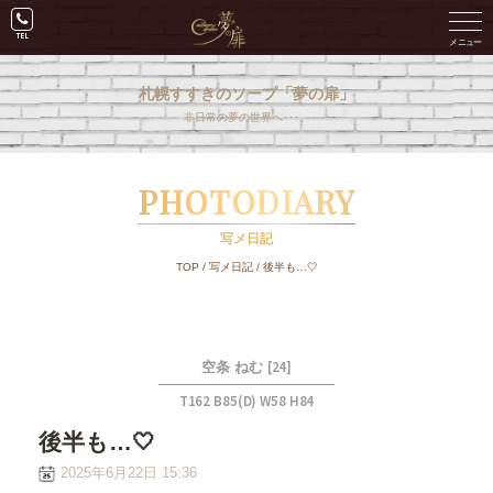
札幌すすきのソープ「夢の扉」
非日常の夢の世界へ･･･。
PHOTODIARY
写メ日記
TOP
/
写メ日記
/
後半も…🤍
[24]
空条 ねむ
T162 B85(D) W58 H84
後半も…🤍
2025年6月22日 15:36