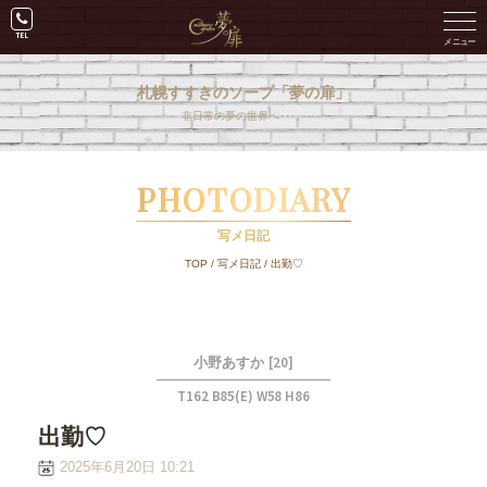
札幌すすきのソープ「夢の扉」
非日常の夢の世界へ･･･。
PHOTODIARY
写メ日記
TOP
/
写メ日記
/
出勤♡
[20]
小野あすか
T162 B85(E) W58 H86
出勤♡
2025年6月20日 10:21