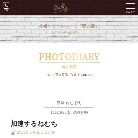
札幌すすきのソープ「夢の扉」
非日常の夢の世界へ･･･。
PHOTODIARY
写メ日記
TOP
/
写メ日記
/
加速するねむち
[24]
空条 ねむ
T162 B85(D) W58 H84
加速するねむち
2025年5月26日 18:49