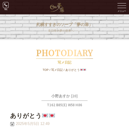
札幌すすきのソープ「夢の扉」
非日常の夢の世界へ･･･。
PHOTODIARY
写メ日記
TOP
/
写メ日記
/
ありがとう
[20]
小野あすか
T162 B85(E) W58 H86
ありがとう
2025年5月5日 12:49