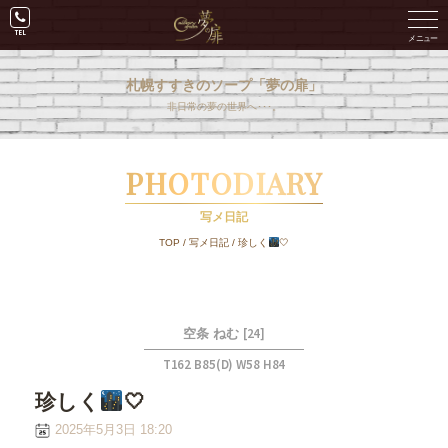
札幌すすきのソープ「夢の扉」
非日常の夢の世界へ･･･。
PHOTODIARY
写メ日記
TOP
/
写メ日記
/
珍しく
🤍
[24]
空条 ねむ
T162 B85(D) W58 H84
珍しく
🤍
2025年5月3日 18:20