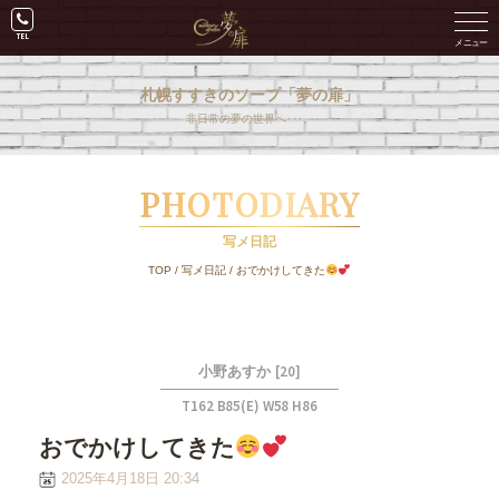
札幌すすきのソープ「夢の扉」
非日常の夢の世界へ･･･。
PHOTODIARY
写メ日記
TOP
/
写メ日記
/
おでかけしてきた
[20]
小野あすか
T162 B85(E) W58 H86
おでかけしてきた
2025年4月18日 20:34