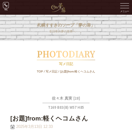
札幌すすきのソープ「夢の扉」
非日常の夢の世界へ･･･。
PHOTODIARY
写メ日記
TOP
/
写メ日記
/
[お題]from:軽くヘコムさん
[28]
佐々木 真実
T169 B83(B) W57 H85
[お題]from:軽くヘコムさん
2025年3月13日 12:33