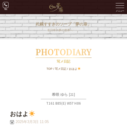
札幌すすきのソープ「夢の扉」
非日常の夢の世界へ･･･。
PHOTODIARY
写メ日記
TOP
/
写メ日記
/
おはよ
[21]
希咲 ゆら
T161 B85(E) W57 H86
おはよ
2025年3月3日 11:05