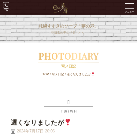
札幌すすきのソープ「夢の扉」
非日常の夢の世界へ･･･。
PHOTODIARY
写メ日記
TOP
/
写メ日記
/
遅くなりましたが
[]
T B() W H
遅くなりましたが
2024年7月17日 20:06