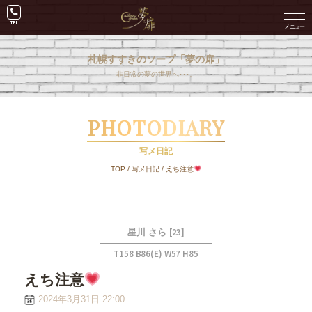
札幌すすきのソープ「夢の扉」
非日常の夢の世界へ･･･。
PHOTODIARY
写メ日記
TOP
/
写メ日記
/
えち注意
[23]
星川 さら
T158 B86(E) W57 H85
えち注意
2024年3月31日 22:00