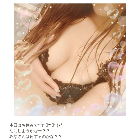
本日はお休みです(* ॑꒳ ॑* )⋆*
なにしようかなー？？
みなさんは何するのかな？？