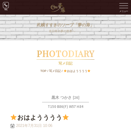
札幌すすきのソープ「夢の扉」
非日常の夢の世界へ･･･。
PHOTODIARY
写メ日記
TOP
/
写メ日記
/
おはようううう
[26]
黒木 つかさ
T150 B86(F) W57 H84
おはようううう
2021年7月31日 10:06