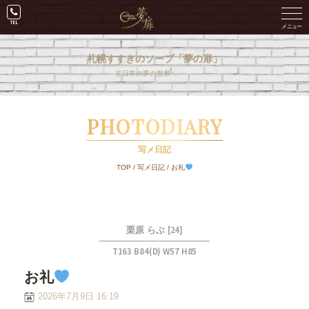
札幌すすきのソープ「夢の扉」
非日常の夢の世界へ･･･。
PHOTODIARY
写メ日記
TOP
/
写メ日記
/
お礼
[24]
栗原 らぶ
T163 B84(D) W57 H85
お礼
2026年7月9日 16:19