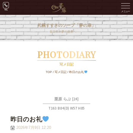
札幌すすきのソープ「夢の扉」
非日常の夢の世界へ･･･。
PHOTODIARY
写メ日記
TOP
/
写メ日記
/
昨日のお礼
[24]
栗原 らぶ
T163 B84(D) W57 H85
昨日のお礼
2026年7月9日 12:20