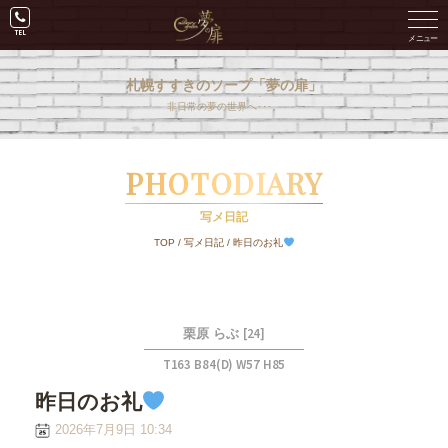
札幌すすきのソープ「夢の扉」
非日常の夢の世界へ･･･。
PHOTODIARY
写メ日記
TOP
/
写メ日記
/
昨日のお礼
[24]
栗原 らぶ
T163 B84(D) W57 H85
昨日のお礼
2026年7月9日 10:34