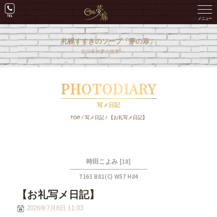
札幌すすきのソープ「夢の扉」
非日常の夢の世界へ･･･。
PHOTODIARY
写メ日記
TOP
/
写メ日記
/
【お礼写メ日記】
[18]
時田こよみ
T163 B81(C) W57 H84
【お礼写メ日記】
2026年7月8日 11:03