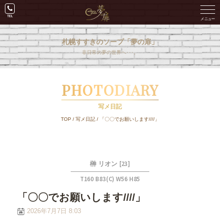
札幌すすきのソープ「夢の扉」
非日常の夢の世界へ･･･。
PHOTODIARY
写メ日記
TOP
/
写メ日記
/
「〇〇でお願いします////」
[23]
榊 リオン
T160 B83(C) W56 H85
「〇〇でお願いします////」
2026年7月7日 8:03