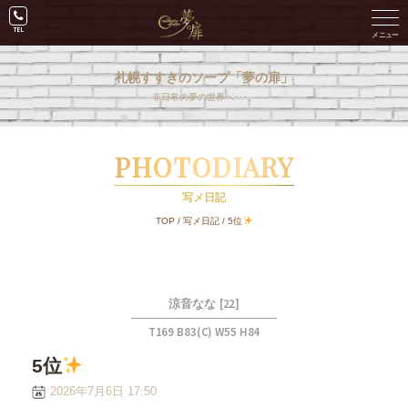
札幌すすきのソープ「夢の扉」
非日常の夢の世界へ･･･。
PHOTODIARY
写メ日記
TOP
/
写メ日記
/
5位
[22]
涼音なな
T169 B83(C) W55 H84
5位
2026年7月6日 17:50