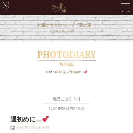
札幌すすきのソープ「夢の扉」
非日常の夢の世界へ･･･。
PHOTODIARY
写メ日記
TOP
/
写メ日記
/
週初めに…
[25]
春乃こはく
T157 B85(E) W57 H83
週初めに…
2026年7月6日 9:24