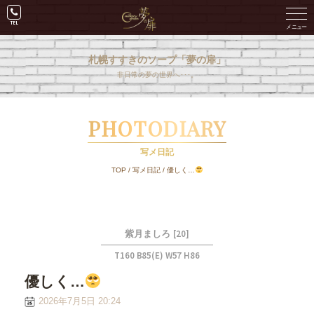
札幌すすきのソープ「夢の扉」
非日常の夢の世界へ･･･。
PHOTODIARY
写メ日記
TOP
/
写メ日記
/
優しく…
[20]
紫月ましろ
T160 B85(E) W57 H86
優しく…
2026年7月5日 20:24