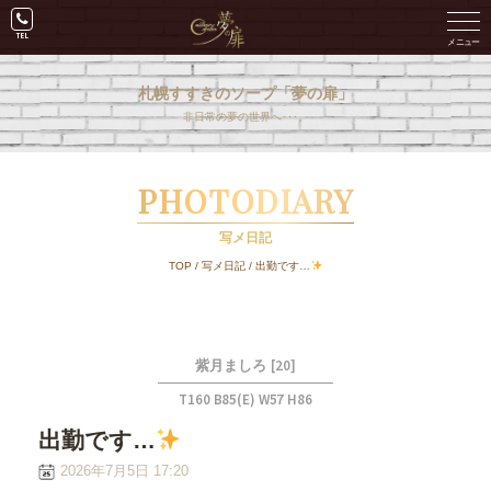
札幌すすきのソープ「夢の扉」
非日常の夢の世界へ･･･。
PHOTODIARY
写メ日記
TOP
/
写メ日記
/
出勤です…
[20]
紫月ましろ
T160 B85(E) W57 H86
出勤です…
2026年7月5日 17:20