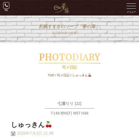
札幌すすきのソープ「夢の扉」
非日常の夢の世界へ･･･。
PHOTODIARY
写メ日記
TOP
/
写メ日記
/
しゅっきん
[22]
七瀬りり
T148 B90(F) W57 H86
しゅっきん
2026年7月3日 21:49