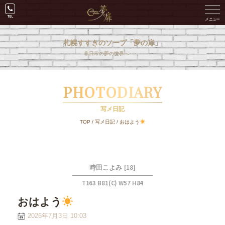
札幌すすきのソープ「夢の扉」
非日常の夢の世界へ･･･。
PHOTODIARY
写メ日記
TOP
/
写メ日記
/
おはよう
[18]
時田こよみ
T163 B81(C) W57 H84
おはよう
2026年7月3日 10:03