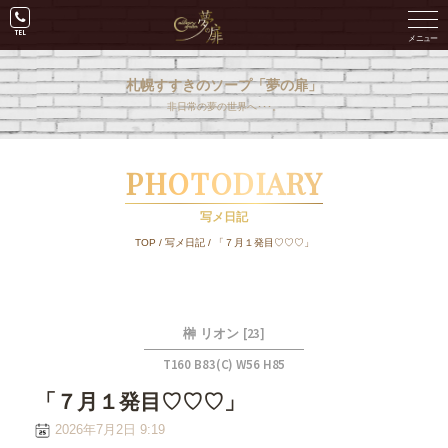
札幌すすきのソープ「夢の扉」
非日常の夢の世界へ･･･。
PHOTODIARY
写メ日記
TOP
/
写メ日記
/
「７月１発目♡♡♡」
[23]
榊 リオン
T160 B83(C) W56 H85
「７月１発目♡♡♡」
2026年7月2日 9:19