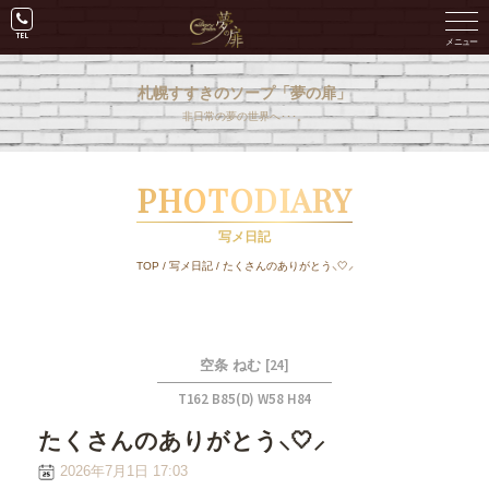
札幌すすきのソープ「夢の扉」
非日常の夢の世界へ･･･。
PHOTODIARY
写メ日記
TOP
/
写メ日記
/
たくさんのありがとう⸜🤍⸝‍
[24]
空条 ねむ
T162 B85(D) W58 H84
たくさんのありがとう⸜🤍⸝‍
2026年7月1日 17:03