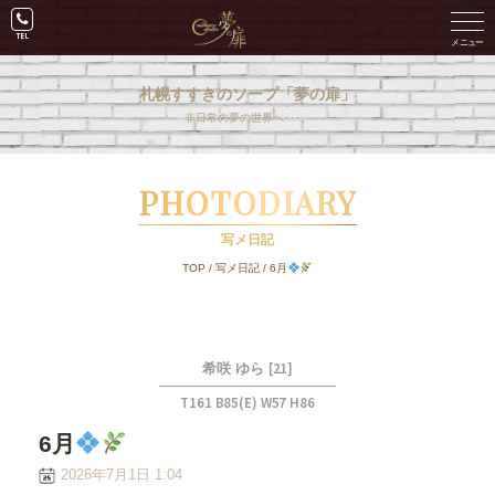
札幌すすきのソープ「夢の扉」
非日常の夢の世界へ･･･。
PHOTODIARY
写メ日記
TOP
/
写メ日記
/
6月
[21]
希咲 ゆら
T161 B85(E) W57 H86
6月
2026年7月1日 1:04