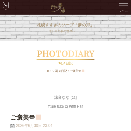
札幌すすきのソープ「夢の扉」
非日常の夢の世界へ･･･。
PHOTODIARY
写メ日記
TOP
/
写メ日記
/
ご褒美🫶
[22]
涼音なな
T169 B83(C) W55 H84
ご褒美🫶
2026年6月30日 23:04