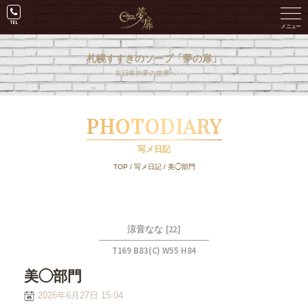
札幌すすきのソープ「夢の扉」
非日常の夢の世界へ･･･。
PHOTODIARY
写メ日記
TOP
/
写メ日記
/
美◯部門
[22]
涼音なな
T169 B83(C) W55 H84
美◯部門
2026年6月27日 15:04