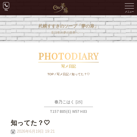
札幌すすきのソープ「夢の扉」
非日常の夢の世界へ･･･。
PHOTODIARY
写メ日記
TOP
/
写メ日記
/
知ってた？🤍
[25]
春乃こはく
T157 B85(E) W57 H83
知ってた？🤍
2026年6月19日 19:21