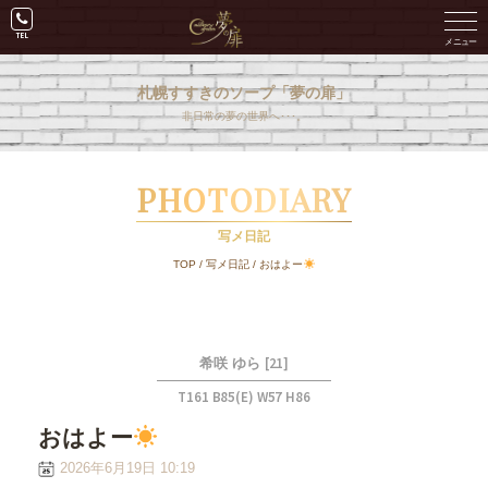
札幌すすきのソープ「夢の扉」
非日常の夢の世界へ･･･。
PHOTODIARY
写メ日記
TOP
/
写メ日記
/
おはよー
[21]
希咲 ゆら
T161 B85(E) W57 H86
おはよー
2026年6月19日 10:19