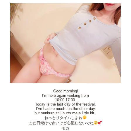
Good morning!
I’m here again working from
10:00-17:00.
Today is the last day of the festival.
I’ve had so much fun the other day
but sunburn still hurts me a little bit.
ねっとりタイムしよね
まだ日焼けで赤いけど心配しないでね
モカ