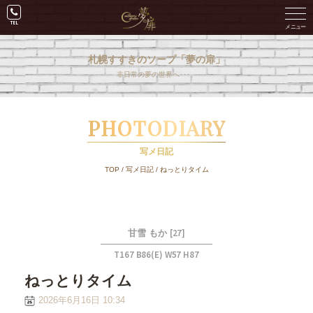
札幌すすきのソープ「夢の扉」
非日常の夢の世界へ･･･。
PHOTODIARY
写メ日記
TOP
/
写メ日記
/
ねっとりタイム
[27]
甘雪 もか
T167 B86(E) W57 H87
ねっとりタイム
2026年6月16日 10:34